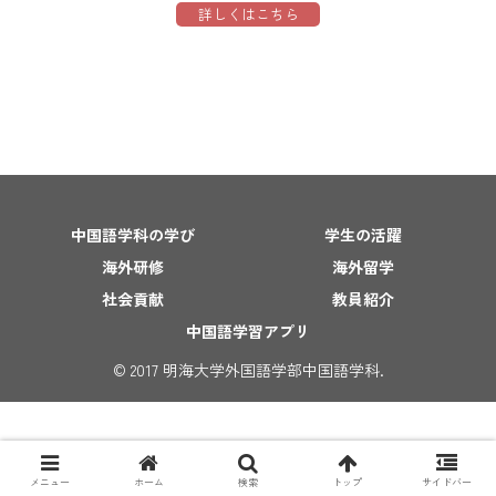
詳しくはこちら
中国語学科の学び
学生の活躍
告
海外研修
海外留学
告
社会貢献
教員紹介
告
中国語学習アプリ
告
© 2017 明海大学外国語学部中国語学科.
告
告
告
メニュー
ホーム
検索
トップ
サイドバー