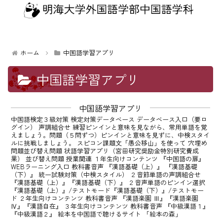
メソッド」
ホーム
中国語学習アプリ
中国語学習アプリ
中国語学習アプリ
中国語検定３級対策 検定対策データベース データベース入口（要ロ
グイン） 声調組合せ 練習ピンインと意味を見ながら、常用単語を覚
えましょう。問題（５問ずつ）ピンインと意味を見ずに、中検スタイ
ルに挑戦しましょう。 スピコン課題文「愚公移山」を使って 穴埋め
優秀賞を獲得！！
問題並び替え問題 状語学習アプリ（宮田研究奨励金特別研究費成
果） 並び替え問題 授業関連 １年生向けコンテンツ 『中国語の扉』
学生部門第二位受賞！！
WEBラーニング入口 教科書音声 『漢語基礎（上）』 『漢語基礎
（下）』 統一試験対策（中検スタイル） ２音節単語の声調組合せ
『漢語基礎（上）』『漢語基礎（下）』 ２音声単語のピンイン選択
『漢語基礎（上）』/テストモード『漢語基礎（下）』/テストモー
ド ２年生向けコンテンツ 教科書音声 『漢語楽園 Ⅲ』『漢語楽園
Ⅳ』『漢語自在』 ３年生向けコンテンツ 教科書音声 『中級漢語１』
『中級漢語２』 絵本を中国語で聴けるサイト 「絵本の森」