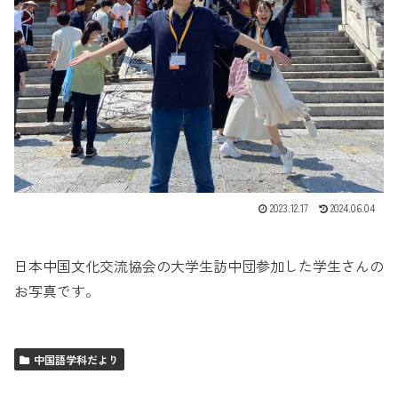
告
2023.12.17
2024.06.04
告
告
日本中国文化交流協会の大学生訪中団参加した学生さんの
告
お写真です。
告
告
中国語学科だより
告