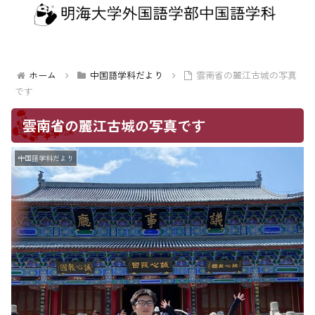
メソッド」
ホーム
中国語学科だより
雲南省の麗江古城の写真
です
雲南省の麗江古城の写真です
中国語学科だより
優秀賞を獲得！！
学生部門第二位受賞！！