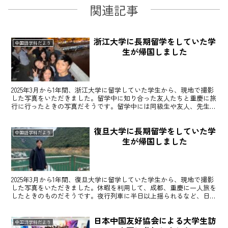
関連記事
告
浙江大学に長期留学をしていた学
中国語学科だより
生が帰国しました
2025年3月から1年間、浙江大学に留学していた学生から、現地で撮影
した写真をいただきました。留学中に知り合った友人たちと重慶に旅
行に行ったときの写真だそうです。留学中には同級生や友人、先生方
などたくさんのかけがえのない出会いがあったことで...
復旦大学に長期留学をしていた学
中国語学科だより
生が帰国しました
2025年3月から1年間、復旦大学に留学していた学生から、現地で撮影
した写真をいただきました。休暇を利用して、成都、重慶に一人旅を
したときのものだそうです。夜行列車に半日以上揺られるなど、日本
では味わえないスケールの大きさに圧倒されたようで...
日本中国友好協会による大学生訪
中国語学科だより